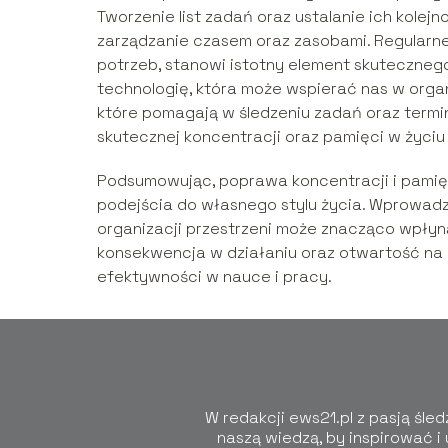
Tworzenie list zadań oraz ustalanie ich kole
zarządzanie czasem oraz zasobami. Regularn
potrzeb, stanowi istotny element skuteczneg
technologię, która może wspierać nas w organi
które pomagają w śledzeniu zadań oraz termin
skutecznej koncentracji oraz pamięci w życi
Podsumowując, poprawa koncentracji i pami
podejścia do własnego stylu życia. Wprowad
organizacji przestrzeni może znacząco wpłyn
konsekwencja w działaniu oraz otwartość na 
efektywności w nauce i pracy.
W redakcji ews21.pl z pasją śle
naszą wiedzą, by inspirować 