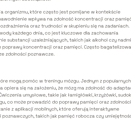
 organizmu, które często jest pomijane w kontekście
awodnienie wpływa na zdolność koncentracji oraz pamięć
zdrażnienia oraz trudności w skupieniu się na zadaniach.
wody każdego dnia, co jest kluczowe dla zachowania
e substancji uzależniających, takich jak alkohol czy nadm
ie poprawy koncentracji oraz pamięci. Często bagatelizowa
ze zdolności poznawcze.
które mogą pomóc w treningu mózgu. Jednym z popularnych
a opiera się na założeniu, że mózg ma zdolność do adaptacj
wiczenia umysłowe, takie jak łamigłówki, krzyżówki, sudo
ózgu, co może prowadzić do poprawy pamięci oraz zdolnośc
nie z aplikacji mobilnych, które oferują interaktywne
ci poznawczych, takich jak pamięć robocza czy umiejętnoś