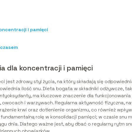
oncentracji i pamięci
e czasem
 dla koncentracji i pamięci
i jest zdrowy styl życia, na który składają się odpowiedni
owiednia ilość snu. Dieta bogata w składniki odżywcze, tak
antyoksydanty, ma kluczowe znaczenie dla funkcjonowania
h, owocach i warzywach. Regularna aktywność fizyczna, n
ążenie krwi oraz dotlenienie organizmu, co również wpły
fundamentalną rolę w konsolidacji pamięci; w czasie snu 
gu dnia. Dlatego ważne jest, aby dbać o regularny rytm sn
dziennych obowiązków.