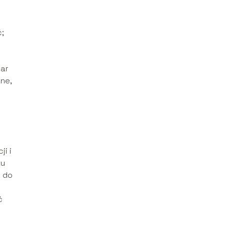
;
iar
ne,
i i
ku
i do
ć