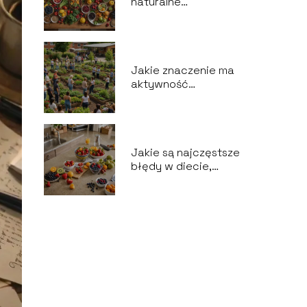
naturalne
suplementy diety?
Jakie znaczenie ma
aktywność
społeczna dla
zdrowia?
Jakie są najczęstsze
błędy w diecie,
które warto unikać?