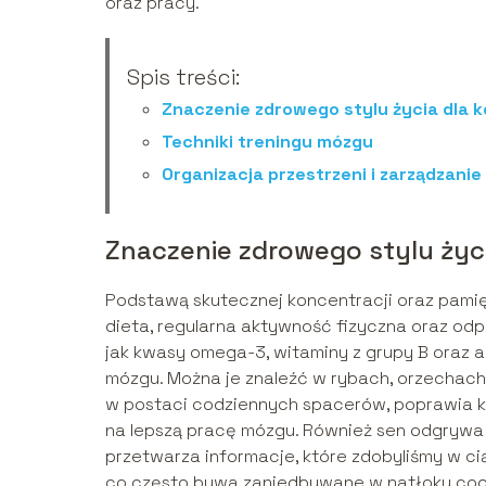
oraz pracy.
Spis treści:
Znaczenie zdrowego stylu życia dla k
Techniki treningu mózgu
Organizacja przestrzeni i zarządzani
Znaczenie zdrowego stylu życia
Podstawą skutecznej koncentracji oraz pamięc
dieta, regularna aktywność fizyczna oraz odp
jak kwasy omega-3, witaminy z grupy B oraz 
mózgu. Można je znaleźć w rybach, orzechac
w postaci codziennych spacerów, poprawia kr
na lepszą pracę mózgu. Również sen odgrywa 
przetwarza informacje, które zdobyliśmy w cią
co często bywa zaniedbywane w natłoku co