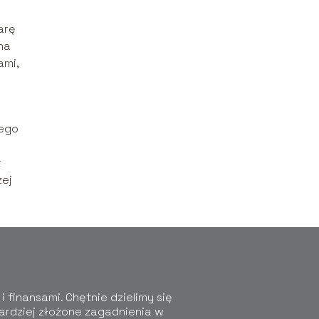
arę
na
ami,
mego
t
zej
 finansami. Chętnie dzielimy się
ardziej złożone zagadnienia w