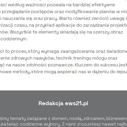
jności według ważności pozwala na bardziej efektywne
e przeglądanie postępów oraz modyfikowanie planów w mi
o nauczania się oraz pracy. Warto również zwrócić uwagę 
zacji czasu, na przykład aplikacje do zarządzania projekt
ów. Wszystkie te elementy składają się na szerszy obraz
u codziennym.
ęci to proces, który wymaga zaangażowania oraz świado
zenie zdrowych nawyków, technik treningu mózgu oraz
ąć na nasze zdolności poznawcze. Kluczem do sukcesu jes
nowe metody, które mogą wspierać nas w dążeniu do leps
Redakcja ews21.pl
dzimy tematy związane z domem, modą, zdrowiem, biznesem i
i ułatwiać codzienne wybory. Z nami zrozumiesz nawet najb